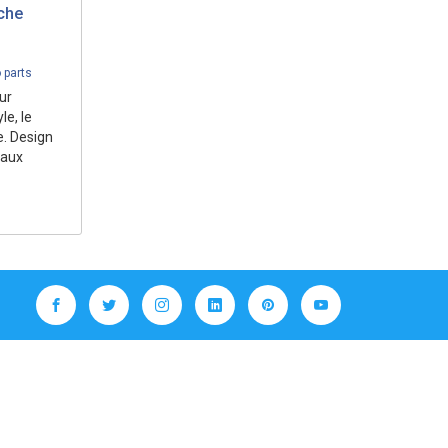
che
 parts
ur
le, le
e. Design
 aux