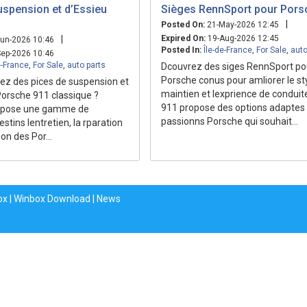
uspension et d’Essieu
Sièges RennSport pour Pors
|
Posted On:
21-May-2026 12:45
|
Expired On:
19-Aug-2026 12:45
un-2026 10:46
Posted In:
Île-de-France
,
For Sale
,
auto
ep-2026 10:46
e-France
,
For Sale
,
auto parts
Dcouvrez des siges RennSport po
Porsche conus pour amliorer le sty
ez des pices de suspension et
maintien et lexprience de conduit
Porsche 911 classique ?
911 propose des options adaptes
opose une gamme de
passionns Porsche qui souhait...
tins lentretien, la rparation
ion des Por...
ox
|
Winbox Download
|
News