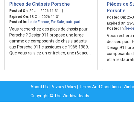
Pièces de Châssis Porsche
Pièces de S
Porsche
|
Posted On:
20-Jul-2026 11:31
Expired On:
18-Oct-2026 11:31
Posted On:
25-J
Posted In:
Île-de-France
,
For Sale
,
auto parts
Expired On:
23-S
Posted In:
Île-d
Vous recherchez des pices de chssis pour
Porsche ? Design911 propose une large
Vous recherch
gamme de composants de chssis adapts
dessieu pour 
aux Porsche 911 classiques de 1965 1989.
Design911 pr
Que vous ralisiez un entretien, une r&eacu...
composants des
et la restaurat
About Us
|
Privacy Policy
|
Terms And Conditions
|
Winb
Copyright © The Worldwideads