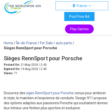
France
France
Post Free Ad
Play Games
Home
/
Île-de-France
/
For Sale
/
auto parts
/
Sièges RennSport pour Porsche
Sièges RennSport pour Porsche
Posted On:
21-May-2026 12:45
Expired On:
19-Aug-2026 12:45
Views:
71
Dcouvrez des
siges RennSport pour Porsche
conus pour amliorer
le style, le maintien et lexprience de conduite. Design 911 propose
des options adaptes aux passionns Porsche qui souhaitent donner
leur intrieur une finition plus sportive et exclusive.