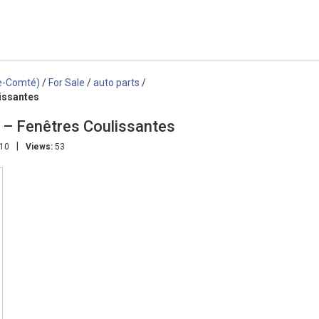
e-Comté)
/
For Sale
/
auto parts
/
issantes
 – Fenêtres Coulissantes
|
:10
Views:
53