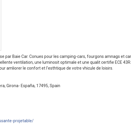
e par Baie Car. Conues pour les camping-cars, fourgons amnags et ca
llente ventilation, une luminosit optimale et une qualit certifie ECE 43R
r amliorer le confort et l'esthtique de votre vhicule de loisirs.
ra, Girona- España, 17495, Spain
ssante-projetable/